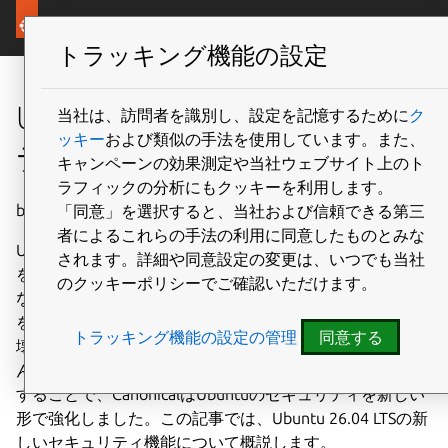
Canonical Ubuntu
Menu
トラッキング機能の設定
Ubuntu 26.04 LTSのセキュリ
当社は、訪問者を識別し、設定を記憶するために
ク
ッキー
および類似の手法を使用しています。また、
ティ最新情報
キャンペーンの効果測定や当社ウェブサイト上のト
ラフィックの分析にもクッキーを利用します。
by Canonical on 8 June 2026
「同意」を選択すると、当社および信頼できる第三
者によるこれらの手法の利用に同意したものとみな
Ubuntu 26.04 LTSは、Canonicalにとって最もセキュリティ
されます。詳細や同意設定の変更は、いつでも当社
を重視したLTSリリースです。単に機能を追加しただけで
のクッキーポリシーでご確認いただけます。
なく、システムのあらゆる層で同時にセキュリティの基準
を引き上げ、全体的に強化しました。しかも既存の環境を
トラッキング機能の設定の管理
同意する
壊したり、手動での介入が増えたりすることはありませ
ん。セキュリティの心臓部、つまりデフォルト設定に注力
することで、CanonicalはUbuntuのセキュリティを新しい
形で強化しました。この記事では、Ubuntu 26.04 LTSの新
しいセキュリティ機能について概説します。